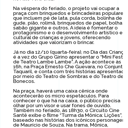
Na véspera do feriado, o projeto vai ocupar a
praça com brinquedos e brincadeiras populares
que incluem pé de lata, pula corda, bolinha de
gude, pião, rolimã, brinquedos de papel, bolha d
sabão gigante e outros. A ideia é fomentar o
protagonismo e o desenvolvimento artístico e
cultural de crianças e jovens, oferecendo
atividades que valorizam o brincar.
Já no dia 12/10 (quarta-feira), no Dia das Crianças
é a vez do Grupo Girino apresentar o “Mini Festiv
de Teatro Lambe Lambe”. A ação acontece às
16h, na Praça Ernesto Che Guevara, no Conjunto
Taquaril, e conta com três histórias apresentada
por meio do Teatro de Sombras e do Teatro de
Bonecos.
Na praça, haverá uma caixa cênica onde
acontecerão os micro espetáculos. Para
conhecer o que há na caixa, o público precisa
olhar por um visor e usar fones de ouvido.
Também no feriado, às 18h30, o Circuito Cine
Santê exibe o filme “Turma da Mônica: Lições”,
baseado nas histórias dos icônicos personagens
de Maurício de Souza. Na trama, Mônica,