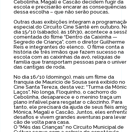
Cebolinha, Magali e Cascão decidem fugir da
escola e precisarão encarar as consequências
dessa escolha – que não serão poucas.
Outras duas exibições integram a programação
especial do Circuito Cine Santê em outubro. No
dia 15/10 (sábado), às 16h30, acontece a sessão
comentada do filme “Dentro da Caixinha —
Segredo de Criança”, com o diretor Guilherme
Reis e integrantes do elenco. O filme conta a
história de três irmãos que fazem sucesso na
escola com as caixinhas da avó, relíquias de
família que transportam pessoas para o univers
das cantigas de roda.
No dia 16/10 (domingo), mais um filme da
franquia de Maurício de Sousa será exibido no
Cine Santa Tereza, desta vez: “Turma da Mônica:
Laços”. No longa, Floquinho, o cachorro do
Cebolinha, desaparece e o menino traça um
plano infalível para resgatar o cãozinho. Para
tanto, ele precisará da ajuda de seus fiéis amigo
Mônica, Magali e Cascão. Juntos, eles enfrenta
desafios e vivem grandes aventuras para levar o
cão de volta para casa.
O “Mês das Crianças” no Circuito Municipal de
Cultura segue com a estreia do espetáculo