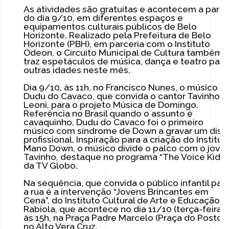
As atividades são gratuitas e acontecem a partir
do dia 9/10, em diferentes espaços e
equipamentos culturais públicos de Belo
Horizonte. Realizado pela Prefeitura de Belo
Horizonte (PBH), em parceria com o Instituto
Odeon, o Circuito Municipal de Cultura também
traz espetáculos de música, dança e teatro para
outras idades neste mês.
Dia 9/10, às 11h, no Francisco Nunes, o músico
Dudu do Cavaco, que convida o cantor Tavinho
Leoni, para o projeto Música de Domingo.
Referência no Brasil quando o assunto é
cavaquinho, Dudu do Cavaco foi o primeiro
músico com síndrome de Down a gravar um disc
profissional. Inspiração para a criação do Institut
Mano Down, o músico divide o palco com o jove
Tavinho, destaque no programa “The Voice Kids”,
da TV Globo.
Na sequência, que convida o público infantil par
a rua é a intervenção “Jovens Brincantes em
Cena”, do Instituto Cultural de Arte e Educação
Rabiola, que acontece no dia 11/10 (terça-feira),
às 15h, na Praça Padre Marcelo (Praça do Posto),
no Alto Vera Cruz.