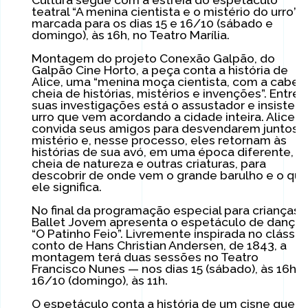
teatral “A menina cientista e o mistério do urro”,
marcada para os dias 15 e 16/10 (sábado e
domingo), às 16h, no Teatro Marília.
Montagem do projeto Conexão Galpão, do
Galpão Cine Horto, a peça conta a história de
Alice, uma “menina moça cientista, com a cabeç
cheia de histórias, mistérios e invenções”. Entre
suas investigações está o assustador e insisten
urro que vem acordando a cidade inteira. Alice
convida seus amigos para desvendarem juntos 
mistério e, nesse processo, eles retornam às
histórias de sua avó, em uma época diferente,
cheia de natureza e outras criaturas, para
descobrir de onde vem o grande barulho e o qu
ele significa.
No final da programação especial para crianças, 
Ballet Jovem apresenta o espetáculo de dança
“O Patinho Feio”. Livremente inspirada no clássic
conto de Hans Christian Andersen, de 1843, a
montagem terá duas sessões no Teatro
Francisco Nunes — nos dias 15 (sábado), às 16h, 
16/10 (domingo), às 11h.
O espetáculo conta a história de um cisne que