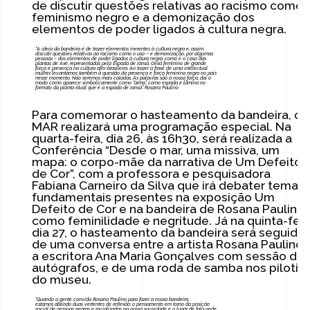
de discutir questões relativas ao racismo como 
feminismo negro e a demonização dos
elementos de poder ligados à cultura negra.
“A ideia da bandeira é de trazer elementos inerentes à cultura negra e, assim,
discutir questões relativas ao racismo como o uso – e demonização, por algumas
pessoas – dos elementos de poder ligados à cultura negra, como é o caso das
plantas de Axé, representadas pela Espada de Iansã, Orixá feminino de grande
força e presença na cultura afro-brasileira. Ao trazer a frase de uma intelectual
mulher, levantamos também a questão da presença e força feminina negra no país
nesse momento. Não seremos mais caladas. As palavras são a nossa força, daí o
modo como aparece simbolicamente como “arma”, como espada e lâmina no
formato da planta ritual que é a espada de Iansã”. Rosana Paulino
Para comemorar o hasteamento da bandeira, o
MAR realizará uma programação especial. Na
quarta-feira, dia 26, às 16h30, será realizada a
Conferência “Desde o mar, uma missiva, um
mapa: o corpo-mãe da narrativa de Um Defeito
de Cor”, com a professora e pesquisadora
Fabiana Carneiro da Silva que irá debater temas
fundamentais presentes na exposição Um
Defeito de Cor e na bandeira de Rosana Paulino,
como feminilidade e negritude. Já na quinta-feir
dia 27, o hasteamento da bandeira será seguido
de uma conversa entre a artista Rosana Paulino 
a escritora Ana Maria Gonçalves com sessão de
autógrafos, e de uma roda de samba nos pilotis
do museu.
“Quando a gente convida Rosana Paulino para fazer a nossa bandeira,
estamos abrindo duas vertentes de reflexão: o pensamento em torno da posição
social de pessoas negras e racializadas na nossa sociedade e o lugar de fala onde