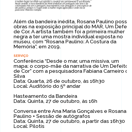
a mulher negra vai emitir sua opinião e construir seu pensamento e sua filosofia.
Nesse sentido, a nova bandeira do MAR simboliza um português não será o do
colonizador, mas sim o pretuguês. Essa bandeira, esse pretuguês é uma espécie de
ato político, porque é o lugar onde a mulher negra agora fala e onde ela se
posiciona”. Marcelo Campos
Além da bandeira inédita, Rosana Paulino possui
obras na exposição principal do MAR, Um Defeit
de Cor. A artista também foi a primeira mulher
negra a ter uma mostra individual exposta no
museu, com “Rosana Paulino: A Costura da
Memória”, em 2019.
SERVIÇO
Conferência “Desde o mar, uma missiva, um
mapa: o corpo-mãe da narrativa de Um Defeito
de Cor” com a pesquisadora Fabiana Carneiro da
Silva
Data: Quarta, 26 de outubro, às 16h30
Local: Auditório do 5º andar
Hasteamento da Bandeira
Data: Quinta, 27 de outubro, às 16h
Conversa entre Ana Maria Gonçalves e Rosana
Paulino + Sessão de autógrafos
Data: Quinta, 27 de outubro, a partir das 16h30
Local: Pilotis